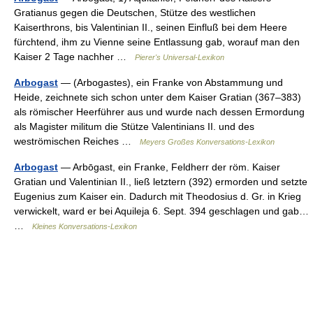
Gratianus gegen die Deutschen, Stütze des westlichen
Kaiserthrons, bis Valentinian II., seinen Einfluß bei dem Heere
fürchtend, ihm zu Vienne seine Entlassung gab, worauf man den
Kaiser 2 Tage nachher …
Pierer's Universal-Lexikon
Arbogast
— (Arbogastes), ein Franke von Abstammung und
Heide, zeichnete sich schon unter dem Kaiser Gratian (367–383)
als römischer Heerführer aus und wurde nach dessen Ermordung
als Magister militum die Stütze Valentinians II. und des
weströmischen Reiches …
Meyers Großes Konversations-Lexikon
Arbogast
— Arbōgast, ein Franke, Feldherr der röm. Kaiser
Gratian und Valentinian II., ließ letztern (392) ermorden und setzte
Eugenius zum Kaiser ein. Dadurch mit Theodosius d. Gr. in Krieg
verwickelt, ward er bei Aquileja 6. Sept. 394 geschlagen und gab…
…
Kleines Konversations-Lexikon