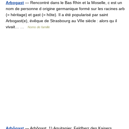
Arbogast
— Rencontré dans le Bas Rhin et la Moselle, c est un
nom de personne d origine germanique formé sur les racines arb
(= héritage) et gast (= hôte). Il a été popularisé par saint
Arbogast(e), évêque de Strasbourg au VIIe siècle : alors qu il
vivait… …
Noms de famille
Arbŏgast
— Arbŏgast, 1) Aquitanier, Feldherr des Kaisers