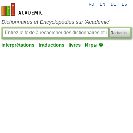
RU
EN
DE
ES
fr-academic.com
Dictionnaires et Encyclopédies sur 'Academic'
Recherche!
interprétations
traductions
livres
Игры ⚽