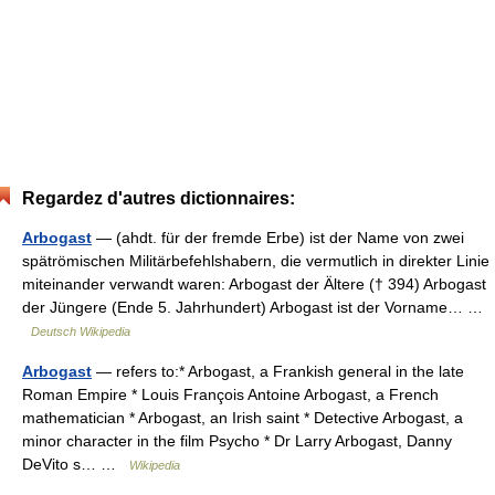
Regardez d'autres dictionnaires:
Arbogast
— (ahdt. für der fremde Erbe) ist der Name von zwei
spätrömischen Militärbefehlshabern, die vermutlich in direkter Linie
miteinander verwandt waren: Arbogast der Ältere († 394) Arbogast
der Jüngere (Ende 5. Jahrhundert) Arbogast ist der Vorname… …
Deutsch Wikipedia
Arbogast
— refers to:* Arbogast, a Frankish general in the late
Roman Empire * Louis François Antoine Arbogast, a French
mathematician * Arbogast, an Irish saint * Detective Arbogast, a
minor character in the film Psycho * Dr Larry Arbogast, Danny
DeVito s… …
Wikipedia