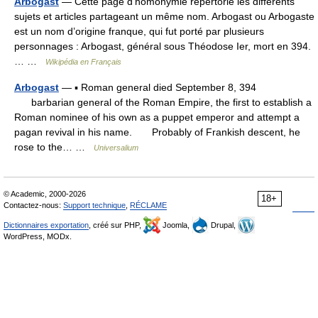
Arbogast
— Cette page d’homonymie répertorie les différents
sujets et articles partageant un même nom. Arbogast ou Arbogaste
est un nom d’origine franque, qui fut porté par plusieurs
personnages : Arbogast, général sous Théodose Ier, mort en 394.
… …
Wikipédia en Français
Arbogast
— ▪ Roman general died September 8, 394
barbarian general of the Roman Empire, the first to establish a
Roman nominee of his own as a puppet emperor and attempt a
pagan revival in his name. Probably of Frankish descent, he
rose to the… …
Universalium
© Academic, 2000-2026
18+
Contactez-nous:
Support technique
,
RÉCLAME
Dictionnaires exportation
, créé sur PHP,
Joomla,
Drupal,
WordPress, MODx.